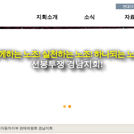
지회소개
소식
자
께하는 노조! 실천하는 노조! 하나되는 노
선봉투쟁 경남지회!
대자동차지부 판매위원회 경남지회