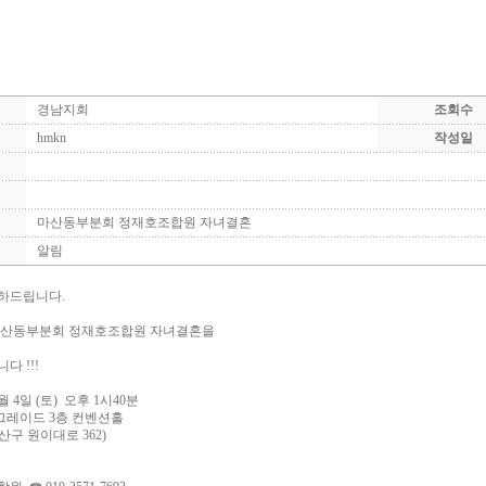
경남지회
조회수
hmkn
작성일
마산동부분회 정재호조합원 자녀결혼
알림
하드립니다.
마산동부분회 정재호조합원 자녀결혼을
다 !!!
4월 4일 (토) 오후 1시40분
더 그레이드 3층 컨벤션홀
원이대로 362)