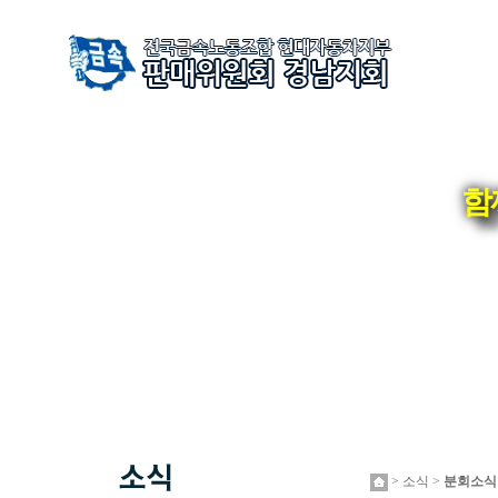
함
> 소식 >
분회소식