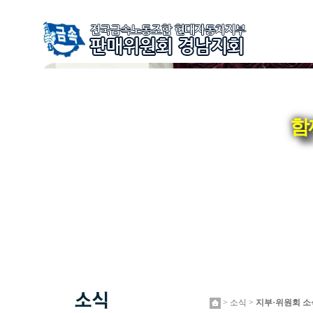
함
> 소식 >
지부·위원회 소