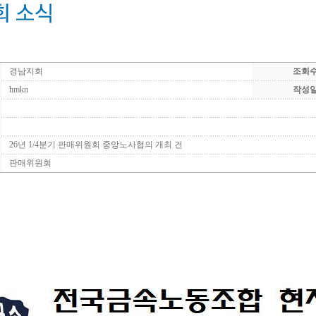
경남지회
조회
hmkn
작성
26년 1/4분기 판매위원회 중앙노사협의 개최 건
판매위원회