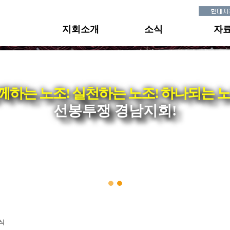
지회소개
소식
자
께하는 노조! 실천하는 노조! 하나되는 노
선봉투쟁 경남지회!
식