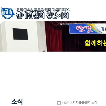
함께하는
> 소식 >
지회공문·공지·소식