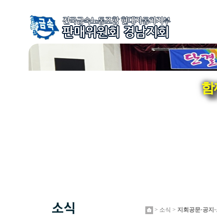
함
> 소식 >
지회공문·공지