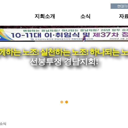
지회소개
소식
자
께하는 노조! 실천하는 노조! 하나되는 노
선봉투쟁 경남지회!
·소식