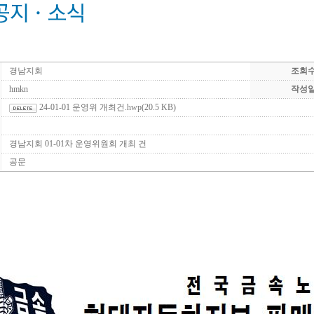
경남지회
조회
hmkn
작성
24-01-01 운영위 개최건.hwp
(20.5 KB)
경남지회 01-01차 운영위원회 개최 건
공문