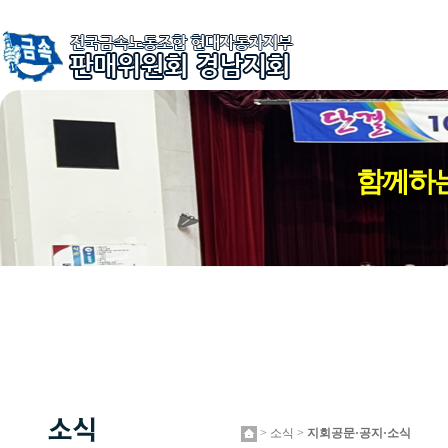
함께하는
> 소식 >
지회공문·공지·소식