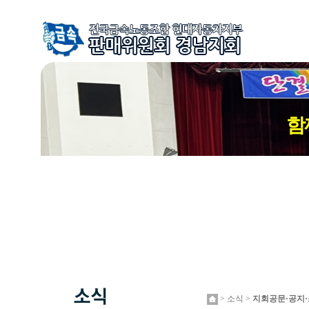
함
> 소식 >
지회공문·공지