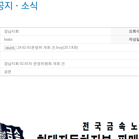
경남지회
조회
hmkn
작성
24-02-01운영위 개최 건.hwp
(20.5 KB)
경남지회 02-01차 운영위원회 개최 건
공문