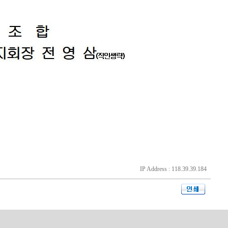
IP Address : 118.39.39.184