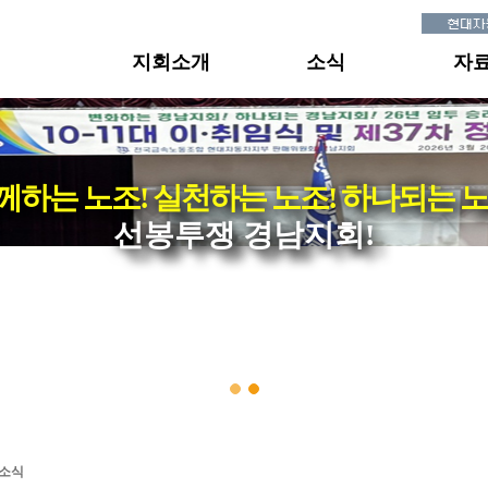
지회소개
소식
자
께하는 노조! 실천하는 노조! 하나되는 노
선봉투쟁 경남지회!
·소식