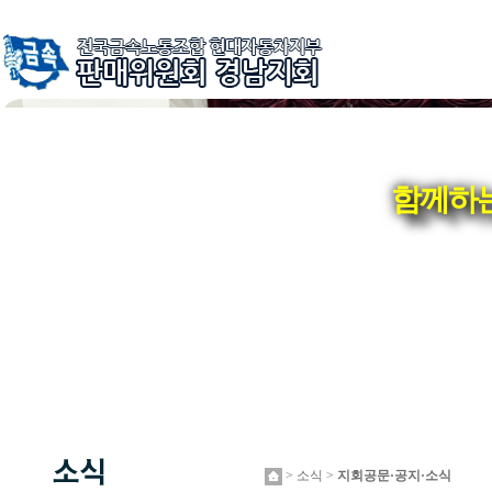
함께하는
> 소식 >
지회공문·공지·소식