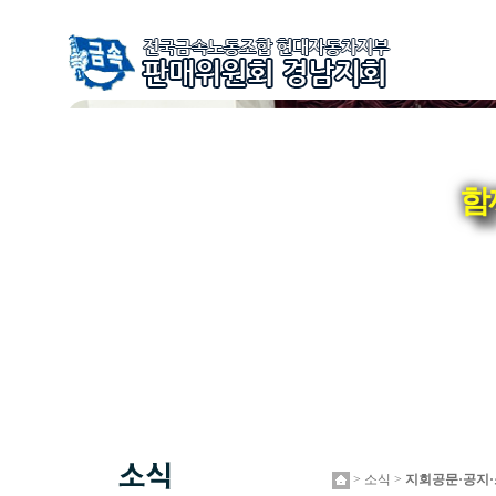
함
> 소식 >
지회공문·공지