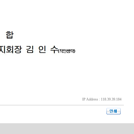
IP Address : 118.39.39.184