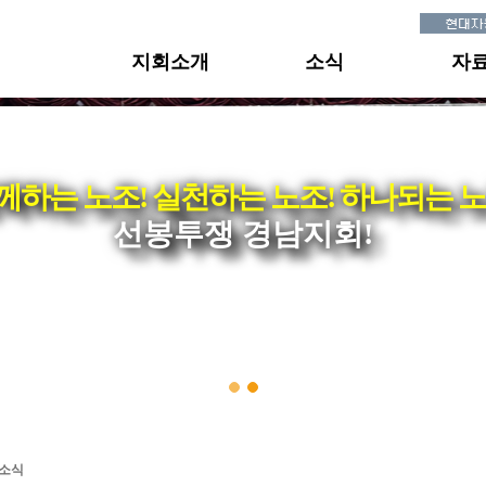
지회소개
소식
자
께하는 노조! 실천하는 노조! 하나되는 노
선봉투쟁 경남지회!
·소식