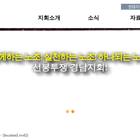
지회소개
소식
자
께하는 노조! 실천하는 노조! 하나되는 노
선봉투쟁 경남지회!
 >
{locationLevel2}