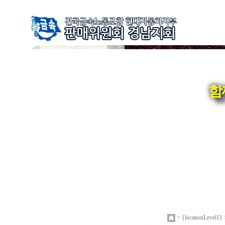
함
> {locationLevel1}