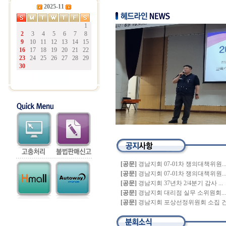
2025-11
1
2
3
4
5
6
7
8
9
10
11
12
13
14
15
16
17
18
19
20
21
22
23
24
25
26
27
28
29
30
[공문]
경남지회 07-01차 쟁의대책위원..
[공문]
경남지회 07-01차 쟁의대책위원..
[공문]
경남지회 37년차 2/4분기 감사 ...
[공문]
경남지회 대리점 실무 소위원회...
[공문]
경남지회 포상선정위원회 소집 