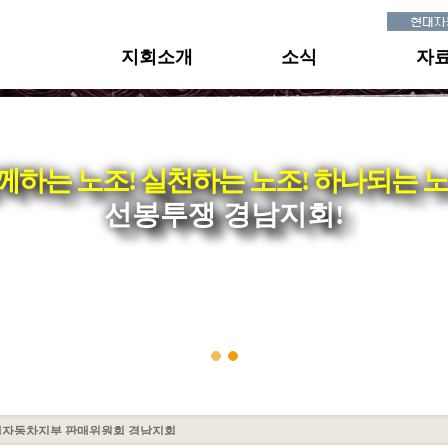
지회소개
소식
자
께하는 노조! 실천하는 노조! 하나되는 노
선봉투쟁 경남지회!
대자동차지부 판매위원회 경남지회