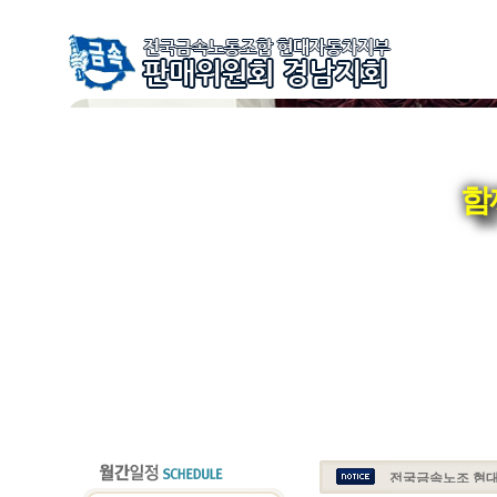
함
전국금속노조 현