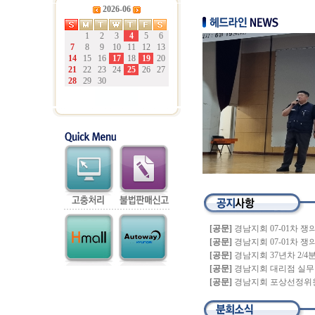
2026-06
1
2
3
4
5
6
7
8
9
10
11
12
13
14
15
16
17
18
19
20
21
22
23
24
25
26
27
28
29
30
[공문]
경남지회 07-01차 쟁
[공문]
경남지회 07-01차 쟁
[공문]
경남지회 37년차 2/4분기
[공문]
경남지회 대리점 실무 
[공문]
경남지회 포상선정위원